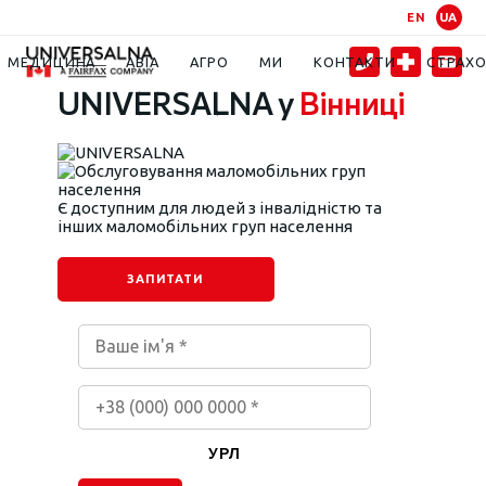
EN
UA
Контакти
Вінниця UNIVERSALNA
МЕДИЦИНА
АВІА
АГРО
МИ
КОНТАКТИ
СТРАХ
UNIVERSALNA у
Вінниці
Є доступним для людей з інвалідністю та
інших маломобільних груп населення
ЗАПИТАТИ
УРЛ