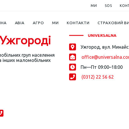
МИ
SOS
КОН
ИНА
АВІА
АГРО
МИ
КОНТАКТИ
СТРАХОВИЙ В
Ужгороді
UNIVERSALNA
Ужгород, вул. Минайс
office@universalna.c
а інших маломобільних
Пн—Пт 09:00–18:00
(0312) 22 56 62