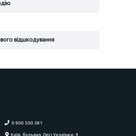
одію
ового відшкодування
0 800 500 381
Київ, бульвар Лесі Українки, 9