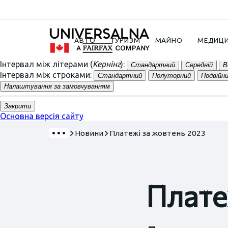
A
A
A
К
К
К
К
К
Arial
Times
АВТО
ТУРИЗМ
МАЙНО
МЕДИЦ
Інтервал між літерами (
Кернінг
):
Стандартний
Середній
В
Інтервал між строками:
Стандартний
Полуторний
Подвійн
Налаштування за замовчуванням
Закрити
Основна версія сайту
Новини
Платежі за жовтень 2023
Плате