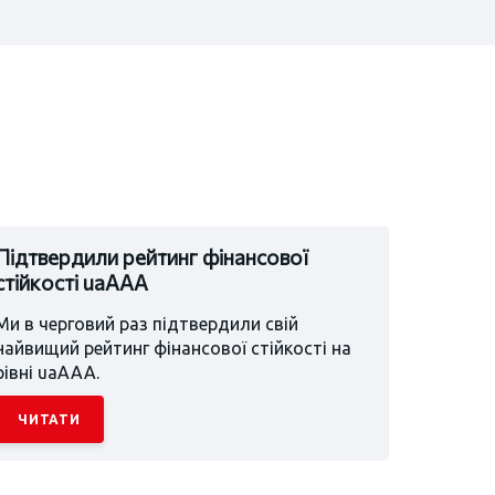
Підтвердили рейтинг фінансової
стійкості uaAAA
Ми в черговий раз підтвердили свій
найвищий рейтинг фінансової стійкості на
рівні uaААА.
ЧИТАТИ