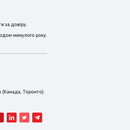
и за довіру.
іодом минулого року.
 (Канада, Торонто).