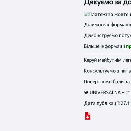
Дякуємо за до
Ділимось інформаціє
Демонструємо потужн
Більше інформації
п
Керуй майбутнім лег
Консультуємо з пита
Повертаємо бали за 
🍁 UNIVERSALNA – ст
Дата публікації: 27.1