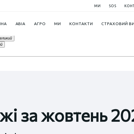
МИ
SOS
КОН
ИНА
АВІА
АГРО
МИ
КОНТАКТИ
СТРАХОВИЙ В
еликий
ий
жі за жовтень 20