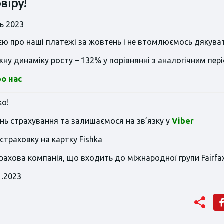
віру!
ю про наші платежі за жовтень і не втомлюємось дякуват
у динаміку росту – 132% у порівнянні з аналогічним пер
ро нас
ко!
нь страхування та залишаємося на зв’язку у
Viber
страховку на картку Fishka
рахова компанія, що входить до міжнародної групи Fairfax
1.2023