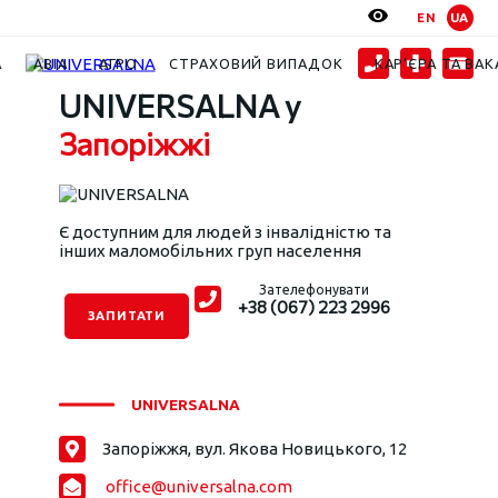
EN
UA
Контакти
Запоріжжя UNIVERSALNA
А
АВІА
АГРО
СТРАХОВИЙ ВИПАДОК
КАР’ЄРА ТА ВАК
UNIVERSALNA у
Запоріжжі
Є доступним для людей з інвалідністю та
інших маломобільних груп населення
Зателефонувати
+38 (067) 223 2996
ЗАПИТАТИ
UNIVERSALNA
Запоріжжя, вул. Якова Новицького, 12
office@universalna.com