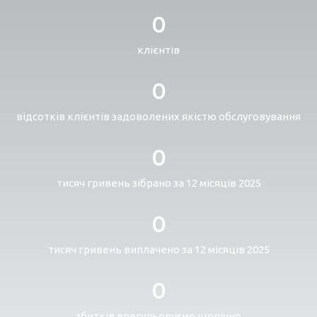
0
клієнтів
0
відсотків клієнтів задоволених якістю обслуговування
0
тисяч гривень зібрано за 12 місяців 2025
0
тисяч гривень виплачено за 12 місяців 2025
0
збитків врегульовуємо щорічно