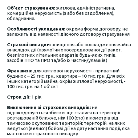
Об’єкт страхування:
житлова, адміністративна,
комерційна нерухомість (з або без оздоблення),
обладнання.
Особливості укладання:
окрема форма договору, не
залежить від наявності діючого договору страхування
Страхові випадки:
знищення або пошкодження майна
внаслідок дії (прямої чи опосередкованої дії ракет,
безпілотних літальних апаратів будь-яких типів,
засобів ППО та ПРО та/або їх частин/уламків)
Франшиза:
для житлової нерухомості - приватний
будинок – 25 тис. грн., квартира – 10 тис. грн. Для всіх
інших категорій майна, окрім житлової нерухомості, -
100 тис. грн. на 1 об’єкт
Строк дії:
1 рік
Виключення зі страхових випадків:
не
відшкодовуються збитки, що сталися на території
розташованій ближче, ніж 100 (сто) кілометрів від
тимчасово окупованих територій; територій, на яких
ведуться (велися) бойові дії на дату настання події, яка
має ознаки страхового випадку