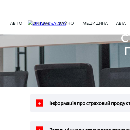
Страхові продукти
Страхування працівни
АВТО
ТУРИЗМ
МАЙНО
МЕДИЦИНА
АВІА
С
Інформація про страховий пр
Загальні умови страхового п