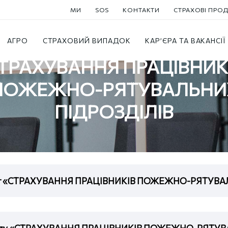
МИ
SOS
КОНТАКТИ
СТРАХОВІ ПРО
ків пожежно-рятувальних підрозділів
АГРО
СТРАХОВИЙ ВИПАДОК
КАР’ЄРА ТА ВАКАНСІЇ
ТРАХУВАННЯ ПРАЦІВНИК
ПОЖЕЖНО-РЯТУВАЛЬНИ
ПІДРОЗДІЛІВ
одукт «СТРАХУВАННЯ ПРАЦІВНИКІВ ПОЖЕЖНО-РЯТУВ
родукту «СТРАХУВАННЯ ПРАЦІВНИКІВ ПОЖЕЖНО-РЯТУ