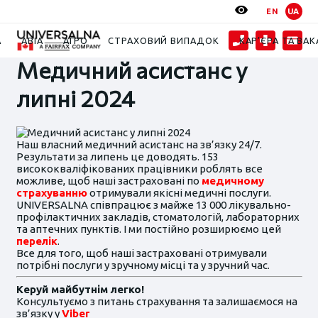
EN
UA
Новини
2024
Медичний асистанс у липні 2024
А
АВІА
АГРО
СТРАХОВИЙ ВИПАДОК
КАР’ЄРА ТА ВАК
Медичний асистанс у
липні 2024
Наш власний медичний асистанс на зв’язку 24/7.
Результати за липень це доводять. 153
висококваліфікованих працівники роблять все
можливе, щоб наші застраховані по
медичному
страхуванню
отримували якісні медичні послуги.
UNIVERSALNA співпрацює з майже 13 000 лікувально-
профілактичних закладів, стоматологій, лабораторних
та аптечних пунктів. І ми постійно розширюємо цей
перелік
.
Все для того, щоб наші застраховані отримували
потрібні послуги у зручному місці та у зручний час.
Керуй майбутнім легко!
Консультуємо з питань страхування та залишаємося на
зв’язку у
Viber