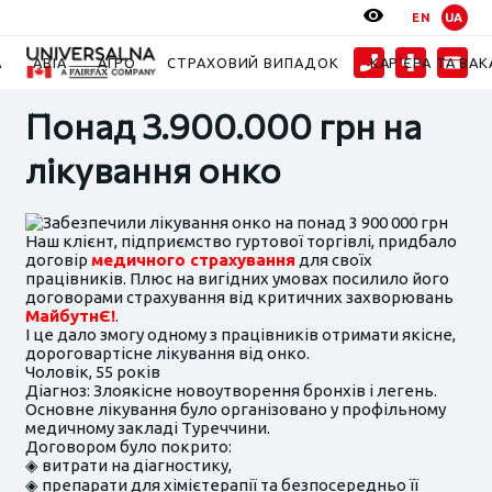
EN
UA
Новини
2024
Забезпечили лікування онко на понад 3 900 000 грн
А
АВІА
АГРО
СТРАХОВИЙ ВИПАДОК
КАР’ЄРА ТА ВАК
Понад 3.900.000 грн на
лікування онко
Наш клієнт, підприємство гуртової торгівлі, придбало
договір
медичного страхування
для своїх
працівників. Плюс на вигідних умовах посилило його
договорами страхування від критичних захворювань
МайбутнЄ!
.
І це дало змогу одному з працівників отримати якісне,
дороговартісне лікування від онко.
Чоловік, 55 років
Діагноз: Злоякісне новоутворення бронхів і легень.
Основне лікування було організовано у профільному
медичному закладі Туреччини.
Договором було покрито:
◈ витрати на діагностику,
◈ препарати для хімієтерапії та безпосередньо її