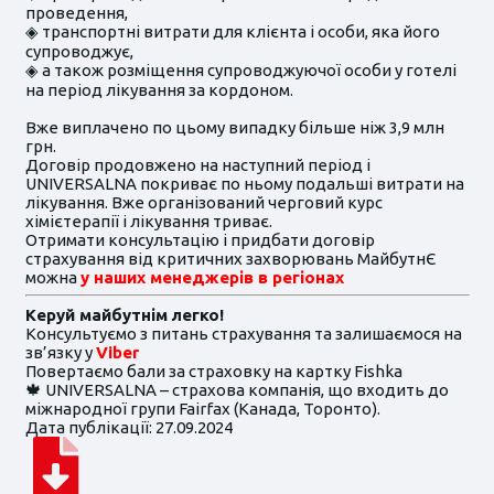
проведення,
◈ транспортні витрати для клієнта і особи, яка його
супроводжує,
◈ а також розміщення супроводжуючої особи у готелі
на період лікування за кордоном.
Вже виплачено по цьому випадку більше ніж 3,9 млн
грн.
Договір продовжено на наступний період і
UNIVERSALNA покриває по ньому подальші витрати на
лікування. Вже організований черговий курс
хімієтерапії і лікування триває.
Отримати консультацію і придбати договір
страхування від критичних захворювань МайбутнЄ
можна
у наших менеджерів в регіонах
Керуй майбутнім легко!
Консультуємо з питань страхування та залишаємося на
зв’язку у
Viber
Повертаємо бали за страховку на картку Fishka
🍁 UNIVERSALNA – страхова компанія, що входить до
міжнародної групи Fairfax (Канада, Торонто).
Дата публікації: 27.09.2024