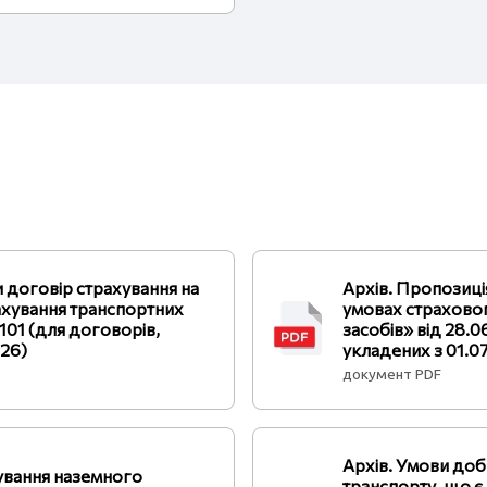
и договір страхування на
Архів. Пропозиці
ахування транспортних
умовах страхово
101 (для договорів,
засобів» від 28.
026)
укладених з 01.0
документ PDF
Архів. Умови до
ування наземного
транспорту, що 