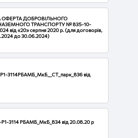
НА ОФЕРТА ДОБРОВІЛЬНОГО
АЗЕМНОГО ТРАНСПОРТУ № 835-10-
024 від «20» серпня 2020 р. (для договорів,
1.2024 до 30.06.2024)
-Р1-3114РБАМБ_МкБ__СТ_парк_836 від
-Р1-3114 РБАМБ_МкБ_834 від 20.08.20 р