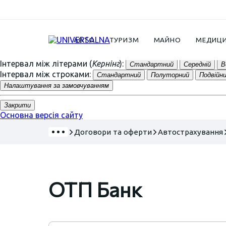
A
A
A
К
К
К
К
К
Arial
Times
АВТО
ТУРИЗМ
МАЙНО
МЕДИЦ
Інтервал між літерами (
Кернінг
):
Стандартний
Середній
В
Інтервал між строками:
Стандартний
Полуторний
Подвійн
Налаштування за замовчуванням
Закрити
Основна версія сайту
Договори та оферти
Автострахування
ОТП Банк