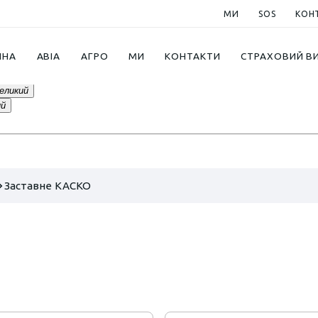
МИ
SOS
КОН
ИНА
АВІА
АГРО
МИ
КОНТАКТИ
СТРАХОВИЙ В
еликий
ий
Заставне КАСКО