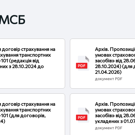
 МСБ
и договір страхування на
Архів. Пропозиці
ахування транспортних
умовах страхово
101 (редакція від
засобів» від 28.0
них з 28.10.2024 до
28.10.2024) (для 
21.04.2026)
документ PDF
и договір страхування на
Архів. Пропозиці
ахування транспортних
умовах страхово
-101 (для договорів,
засобів» від 28.
24)
укладених з 01.07
документ PDF