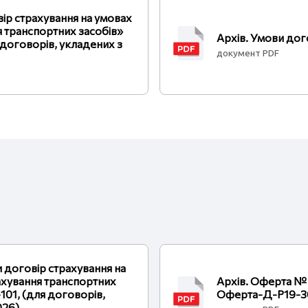
ір страхування на умовах
 транспортних засобів»
Архів. Умови дог
 договорів, укладених з
документ PDF
и договір страхування на
ахування транспортних
Архів. Оферта № 
101, (для договорів,
Оферта-Д-Р19-3
026)