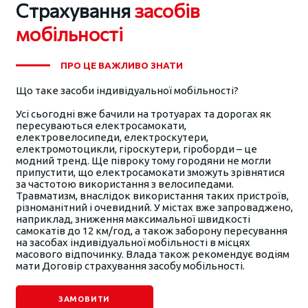
Страхування
засобів
мобільності
ПРО ЦЕ ВАЖЛИВО ЗНАТИ
Що таке засоби індивідуальної мобільності?
Усі сьогодні вже бачили на тротуарах та дорогах як
пересуваються електросамокати,
електровелосипеди, електроскутери,
електромотоцикли, гіроскутери, гіроборди – це
модний тренд. Ще півроку тому городяни не могли
припустити, що електросамокати зможуть зрівнятися
за частотою використання з велосипедами.
Травматизм, внаслідок використання таких пристроїв,
різноманітний і очевидний. У містах вже запроваджено,
наприклад, зниження максимальної швидкості
самокатів до 12 км/год, а також заборону пересування
на засобах індивідуальної мобільності в місцях
масового відпочинку. Влада також рекомендує водіям
мати Договір страхування засобу мобільності.
ЗАМОВИТИ