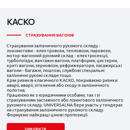
КАСКО
СТРАХУВАННЯ ВАГОНІВ
Страхування залізничного рухомого складу -
локомотиви - електровози, тепловози, паровози,
мотор-вагонний рухомий склад - електросекції,
турбопоїзди, вантажні вагони, платформи, цистерни,
криті вагони, зерновози, рефрижератори, пасажирські
вагони - багажні, поштові, службові спеціальні
залізничні рухомі склади тощо.
Крім ризиків класичного КАСКО, покриваємо ризики
аварії, аварії, зіткнення або сходу із залізничного
полотна;
Працюємо як з юридичними особами, так і зі
страхуванням заставного або лізингового залізничного
рухомого складу. UNIVERSALNA бере участь у тендерах
на страхування залізничного рухомого складу.
Формуємо найкращі цінові пропозиції.
ЗАМОВИТИ