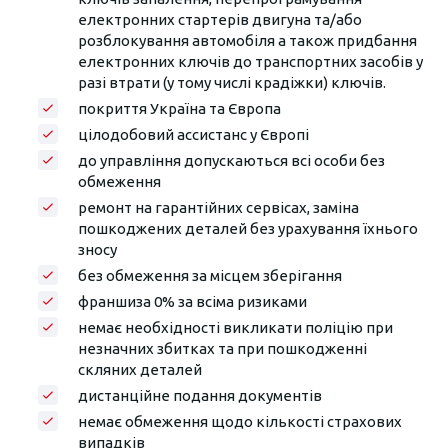
електронних стартерів двигуна та/або
розблокування автомобіля а також придбання
електронних ключів до транспортних засобів у
разі втрати (у тому числі крадіжки) ключів.
покриття Україна та Європа
цілодобовий ассистанс у Європі
до управління допускаються всі особи без
обмеження
ремонт на гарантійних сервісах, заміна
пошкоджених деталей без урахування їхнього
зносу
без обмеження за місцем зберігання
франшиза 0% за всіма ризиками
немає необхідності викликати поліцію при
незначних збитках та при пошкодженні
скляних деталей
дистанційне подання документів
немає обмеження щодо кількості страхових
випадків