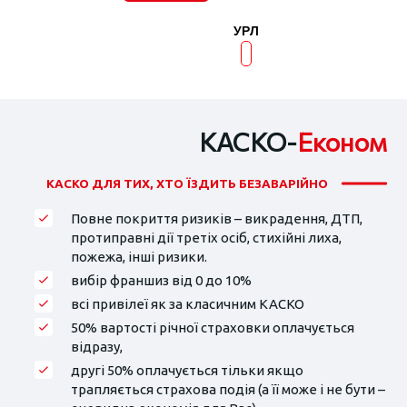
УРЛ
КАСКО-
Економ
КАСКО ДЛЯ ТИХ, ХТО ЇЗДИТЬ БЕЗАВАРІЙНО
Повне покриття ризиків – викрадення, ДТП,
протиправні дії третіх осіб, стихійні лиха,
пожежа, інші ризики.
вибір франшиз від 0 до 10%
всі привілеї як за класичним КАСКО
50% вартості річної страховки оплачується
відразу,
другі 50% оплачується тільки якщо
трапляється страхова подія (а її може і не бути –