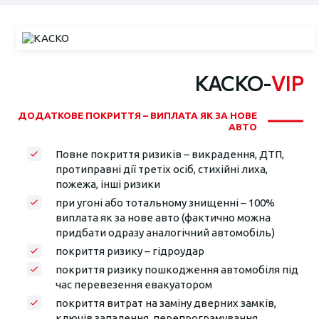
КАСКО-
VIP
ДОДАТКОВЕ ПОКРИТТЯ – ВИПЛАТА ЯК ЗА НОВЕ
АВТО
Повне покриття ризиків – викрадення, ДТП,
протиправні дії третіх осіб, стихійні лиха,
пожежа, інші ризики
при угоні або тотальному знищенні – 100%
виплата як за нове авто (фактично можна
придбати одразу аналогічний автомобіль)
покриття ризику – гідроудар
покриття ризику пошкодження автомобіля під
час перевезення евакуатором
покриття витрат на заміну дверних замків,
ключів запалення, перепрограмування