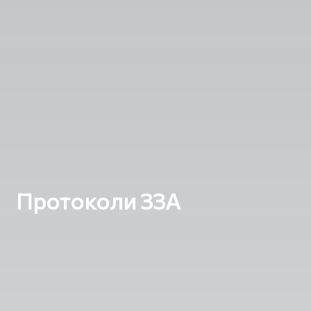
Протоколи ЗЗА