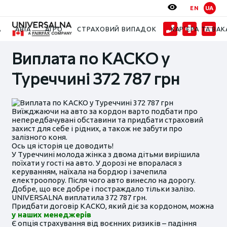
EN
UA
Новини
2024
Виплата по КАСКО у Туреччині 372 787 грн
А
АВІА
АГРО
СТРАХОВИЙ ВИПАДОК
КАР’ЄРА ТА ВАК
Виплата по КАСКО у
Туреччині 372 787 грн
Виїжджаючи на авто за кордон варто подбати про
непередбачувані обставини та придбати страховий
захист для себе і рідних, а також не забути про
залізного коня.
Ось ця історія це доводить!
У Туреччині молода жінка з двома дітьми вирішила
поїхати у гості на авто. У дорозі не впоралася з
керуванням, наїхала на бордюр і зачепила
електроопору. Після чого авто винесло на дорогу.
Добре, що все добре і постраждало тільки залізо.
UNIVERSALNA виплатила 372 787 грн.
Придбати договір КАСКО, який діє за кордоном, можна
у наших менеджерів
Є опція страхування від воєнних ризиків – падіння