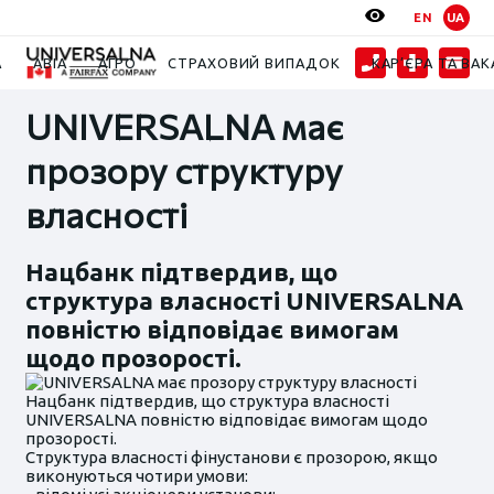
EN
UA
Новини
UNIVERSALNA має прозору структуру власності
А
АВІА
АГРО
СТРАХОВИЙ ВИПАДОК
КАР’ЄРА ТА ВАК
UNIVERSALNA має
прозору структуру
власності
Нацбанк підтвердив, що
структура власності UNIVERSALNA
повністю відповідає вимогам
щодо прозорості.
Нацбанк підтвердив, що структура власності
UNIVERSALNA повністю відповідає вимогам щодо
прозорості.
Структура власності фінустанови є прозорою, якщо
виконуються чотири умови: