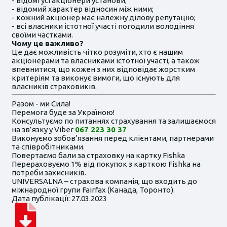
- відомі усі акціонери установи;
- відомий характер відносин між ними;
- кожний акціонер має належну ділову репутацію;
- всі власники істотної участі погодили володіння
своїми частками.
Чому це важливо?
Це дає можливість чітко розуміти, хто є нашим
акціонерами та власниками істотної участі, а також
впевнитися, що кожен з них відповідає жорстким
критеріям та виконує вимоги, що існують для
власників страховиків.
Разом - ми Сила!
Перемога буде за Україною!
Консультуємо по питаннях страхування та залишаємося
на зв’язку у Viber
067 223 30 37
Виконуємо зобов’язання перед клієнтами, партнерами
та співробітниками.
Повертаємо бали за страховку на картку Fishka
Перераховуємо 1% від покупок з карткою Fishka на
потреби захисників.
UNIVERSALNA – страхова компанія, що входить до
міжнародної групи Fairfax (Канада, Торонто).
Дата публікації: 27.03.2023