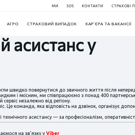
МИ
SOS
КОНТАКТИ
СТРАХОВІ 
у травні 2026
АГРО
СТРАХОВИЙ ВИПАДОК
КАР’ЄРА ТА ВАКАНСІЇ
й асистанс у
и швидко повернутися до звичного життя після непередб
ким і якісним, ми співпрацюємо з понад 400 партнерськи
сервіс незалежно від регіону.
с. Це команда, яка відповість на дзвінок, організує доп
 технічного асистансу — за професіоналізм, оперативніст
аємося на зв’язку у
Viber