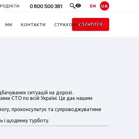
0 800 500 381
EN
UA
ПРОДУКТИ
МИ
КОНТАКТИ
СТРАХОВІ ПРОДУКТИ
СПЛАТИТИ
ачуваних ситуацій на дорозі.
ми СТО по всій Україні. Це дає нашим
омогу, проконсультує та супроводжуватиме
ь і щоденну турботу.