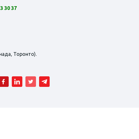
3 30 37
нада, Торонто).