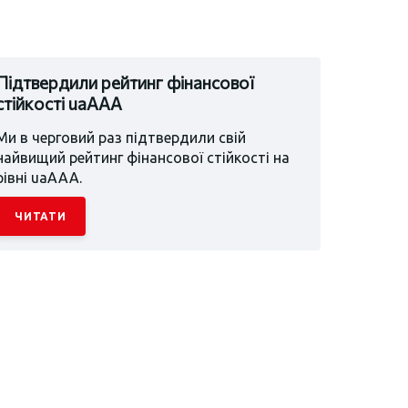
Підтвердили рейтинг фінансової
стійкості uaAAA
Ми в черговий раз підтвердили свій
найвищий рейтинг фінансової стійкості на
рівні uaААА.
ЧИТАТИ