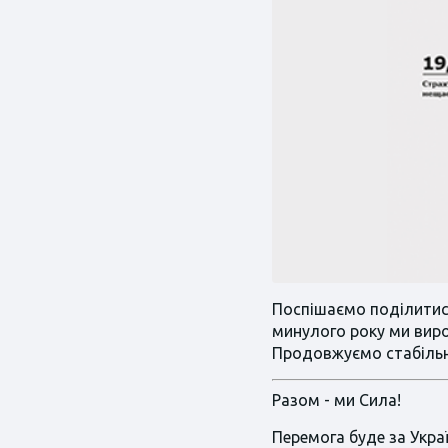
Поспішаємо поділитись
минулого року ми виро
Продовжуємо стабільн
Разом - ми Сила!
Перемога буде за Укра