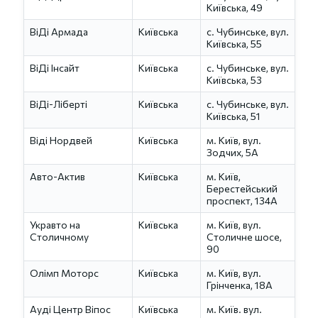
Київська, 49
ВіДі Армада
Київська
с. Чубинське, вул.
Київська, 55
ВіДі Інсайт
Київська
с. Чубинське, вул.
Київська, 53
ВіДі-Ліберті
Київська
с. Чубинське, вул.
Київська, 51
Віді Нордвей
Київська
м. Київ, вул.
Зодчих, 5А
Авто-Актив
Київська
м. Київ,
Берестейський
проспект, 134А
Укравто на
Київська
м. Київ, вул.
Столичному
Столичне шосе,
90
Олімп Моторс
Київська
м. Київ, вул.
Грінченка, 18A
Ауді Центр Віпос
Київська
м. Київ. вул.