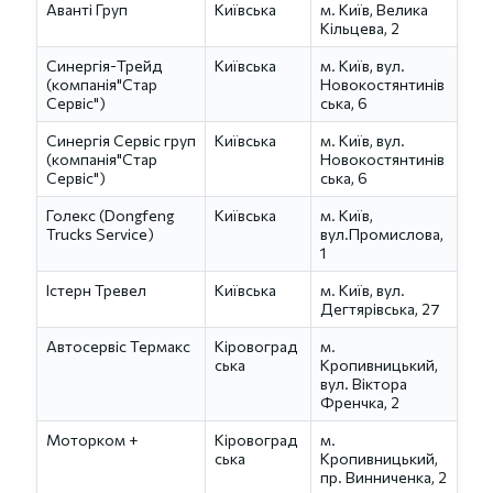
Аванті Груп
Київська
м. Київ, Велика
Кільцева, 2
Синергія-Трейд
Київська
м. Київ, вул.
(компанія"Стар
Новокостянтинів
Сервіс")
ська, 6
Синергія Сервіс груп
Київська
м. Київ, вул.
(компанія"Стар
Новокостянтинів
Сервіс")
ська, 6
Голекс (Dongfeng
Київська
м. Київ,
Trucks Service)
вул.Промислова,
1
Істерн Тревел
Київська
м. Київ, вул.
Дегтярівська, 27
Автосервіс Термакс
Кіровоград
м.
ська
Кропивницький,
вул. Віктора
Френчка, 2
Моторком +
Кіровоград
м.
ська
Кропивницький,
пр. Винниченка, 2