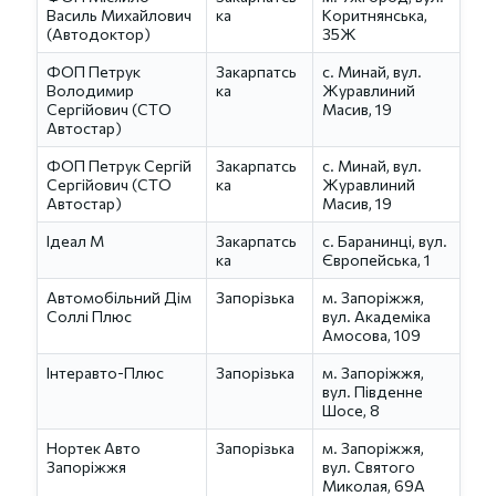
Василь Михайлович
ка
Коритнянська,
(Автодоктор)
35Ж
ФОП Петрук
Закарпатсь
с. Минай, вул.
Володимир
ка
Журавлиний
Сергійович (СТО
Масив, 19
Автостар)
ФОП Петрук Сергій
Закарпатсь
с. Минай, вул.
Сергійович (СТО
ка
Журавлиний
Автостар)
Масив, 19
Ідеал М
Закарпатсь
с. Баранинці, вул.
ка
Європейська, 1
Автомобільний Дім
Запорізька
м. Запоріжжя,
Соллі Плюс
вул. Академіка
Амосова, 109
Інтеравто-Плюс
Запорізька
м. Запоріжжя,
вул. Південне
Шосе, 8
Нортек Авто
Запорізька
м. Запоріжжя,
Запоріжжя
вул. Святого
Миколая, 69А