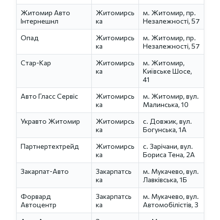
Житомир Авто
Житомирсь
м. Житомир, пр.
Інтернешнл
ка
Незалежності, 57
Опад
Житомирсь
м. Житомир, пр.
ка
Незалежності, 57
Стар-Кар
Житомирсь
м. Житомир,
ка
Київське Шосе,
41
Авто Гласс Сервіс
Житомирсь
м. Житомир, вул.
ка
Малинська, 10
Укравто Житомир
Житомирсь
с. Довжик, вул.
ка
Богунська, 1А
Партнертехтрейд
Житомирсь
с. Зарічани, вул.
ка
Бориса Тена, 2А
Закарпат-Авто
Закарпатсь
м. Мукачево, вул.
ка
Лавківська, 1Б
Форвард
Закарпатсь
м. Мукачево, вул.
Автоцентр
ка
Автомобілістів, 3