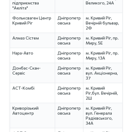
підприємства
Великого, 24А
"Аеліта"
Фольксваген Центр
Дніпропетр
м. Кривий Рiг,
Кривий Рiг
овська
Вечірній бульвар,
2Ф
Алмаз Сістем
Дніпропетр
м. Кривий Ріг, пр.
овська
Миру, 5Е
Нара-Авто
Дніпропетр
м. Кривий Ріг, пр.
овська
Миру, 13А
Донбас-Скан-
Дніпропетр
м. Кривий Ріг,
Сервіс
овська
вул. Акціонерна,
37
АСТ-Комбі
Дніпропетр
м. Кривий
овська
Ріг,бул. Вечірній,
2Ш
Криворізький
Дніпропетр
м. Кривий Ріг,
Автоцентр
овська
вул. Генерала
Радієвського,
34А