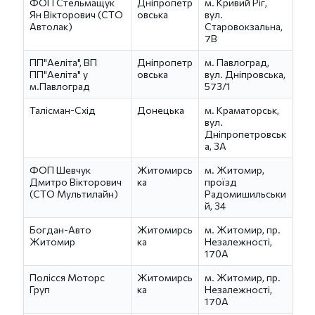
ФОП Стельмащук
Дніпропетр
м. Кривий Ріг,
Ян Вікторович (СТО
овська
вул.
Автолак)
Старовокзальна,
7В
ПП"Аеліта", ВП
Дніпропетр
м. Павлоград,
ПП"Аеліта" у
овська
вул. Дніпровська,
м.Павлоград
573/1
Талісман-Схід
Донецька
м. Краматорськ,
вул.
Дніпропетровськ
а, 3А
ФОП Шевчук
Житомирсь
м. Житомир,
Дмитро Вікторович
ка
проїзд
(СТО Мультилайн)
Радомишильськи
й, 34
Богдан-Авто
Житомирсь
м. Житомир, пр.
Житомир
ка
Незалежності,
170А
Полісся Моторс
Житомирсь
м. Житомир, пр.
Груп
ка
Незалежності,
170А