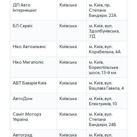
ДП Авто
Київська
м. Київ, пр.
Інтернешнл
Степана
Бандери, 22А
БЛ Сервіс
Київська
м. Київ. вул.
Здолбунівська,
7Д
Ніко Автоальянс
Київська
м. Київ, вул.
Корабельна, 4А
Ніко Мегаполіс
Київська
м. Київ,
Бориспільське
шосе, 13-й км
АВТ Баварія Київ
Київська
м. Київ, вул.
Вацлава Гавела, 4
АвтоДом
Київська
м. Київ, вул.
Електриків, 10
Саміт Моторз
Київська
м. Київ, вул.
Україна
Степана
Бандери, 24Б
Автоград
Київська
м. Київ, вул.