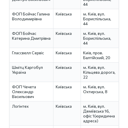
44
ФОП Бойчас Галина
Київська
м. Київ, вул.
Володимирівна
Бориспільська,
44
ФОП Бойчас
Київська
м. Київ, вул.
Катерина Дмитрівна
Бориспільська,
44
Глассвелл Сервіс
Київська
Київ, пров.
Балтійский, 20
Шмітц Каргобул
Київська
м. Київ, вул.
Україна
Кільцева дорога,
22
ФОП Чечета
Київська
м. Київ, вул.
Олександр
Охтирська, 8
Васильович
Логінтех
Київська
м. Київ, вул.
Деміївська 16,
офіс 1(юридична
адреса)