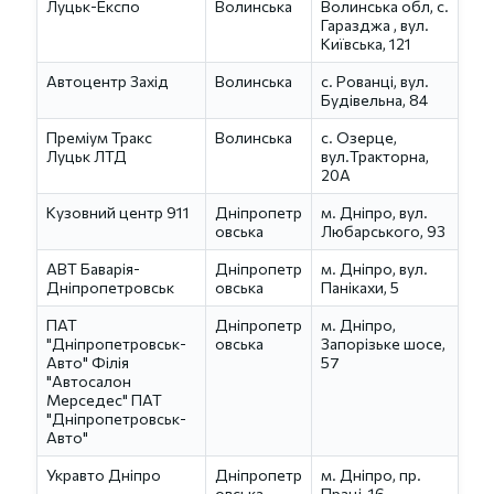
Луцьк-Експо
Волинська
Волинська обл, с.
Гаразджа , вул.
Київська, 121
Автоцентр Захід
Волинська
с. Рованці, вул.
Будівельна, 84
Преміум Тракс
Волинська
с. Озерце,
Луцьк ЛТД
вул.Тракторна,
20А
Кузовний центр 911
Дніпропетр
м. Дніпро, вул.
овська
Любарського, 93
АВТ Баварія-
Дніпропетр
м. Дніпро, вул.
Дніпропетровськ
овська
Панікахи, 5
ПАТ
Дніпропетр
м. Дніпро,
"Дніпропетровськ-
овська
Запорізьке шосе,
Авто" Філія
57
"Автосалон
Мерседес" ПАТ
"Дніпропетровськ-
Авто"
Укравто Дніпро
Дніпропетр
м. Дніпро, пр.
овська
Праці, 16