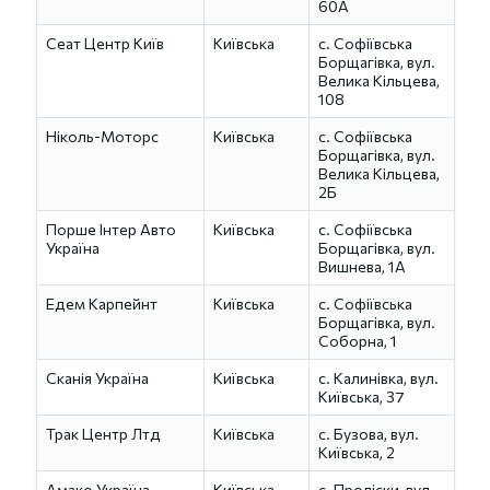
60А
Сеат Центр Київ
Київська
с. Софіївська
Борщагівка, вул.
Велика Кільцева,
108
Ніколь-Моторс
Київська
с. Софіївська
Борщагівка, вул.
Велика Кільцева,
2Б
Порше Інтер Авто
Київська
с. Софіївська
Україна
Борщагівка, вул.
Вишнева, 1А
Едем Карпейнт
Київська
с. Софіївська
Борщагівка, вул.
Соборна, 1
Сканія Україна
Київська
с. Калинівка, вул.
Київська, 37
Трак Центр Лтд
Київська
с. Бузова, вул.
Київська, 2
Амако Україна
Київська
с. Проліски, вул.