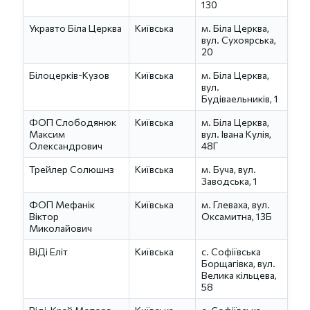
130
Укравто Біла Церква
Київська
м. Біла Церква,
вул. Сухоярська,
20
Білоцерків-Кузов
Київська
м. Біла Церква,
вул.
Будіваельників, 1
ФОП Слободянюк
Київська
м. Біла Церква,
Максим
вул. Івана Кулія,
Олександрович
48Г
Трейлер Солюшнз
Київська
м. Буча, вул.
Заводська, 1
ФОП Мефанік
Київська
м. Глеваха, вул.
Віктор
Оксамитна, 13Б
Миколайович
ВіДі Еліт
Київська
с. Софіївська
Борщагівка, вул.
Велика кільцева,
58