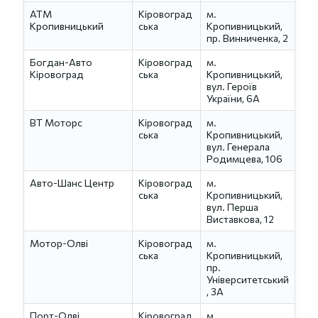
АТМ
Кіровоград
м.
Кропивницький
ська
Кропивницький,
пр. Винниченка, 2
Богдан-Авто
Кіровоград
м.
Кіровоград
ська
Кропивницький,
вул. Героїв
України, 6А
ВТ Моторс
Кіровоград
м.
ська
Кропивницький,
вул. Генерала
Родимцева, 106
Авто-Шанс Центр
Кіровоград
м.
ська
Кропивницький,
вул. Перша
Виставкова, 12
Мотор-Олві
Кіровоград
м.
ська
Кропивницький,
пр.
Університетський
, 3А
Порт-Олві
Кіровоград
м.