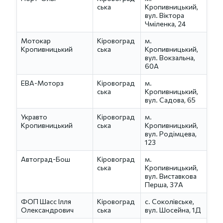
ська
Кропивницький,
вул. Віктора
Чміленка, 24
Мотокар
Кіровоград
м.
Кропивницький
ська
Кропивницький,
вул. Вокзальна,
60А
ЕВА-Моторз
Кіровоград
м.
ська
Кропивницький,
вул. Садова, 65
Укравто
Кіровоград
м.
Кропивницький
ська
Кропивницький,
вул. Родімцева,
123
Автоград-Бош
Кіровоград
м.
ська
Кропивницький,
вул. Виставкова
Перша, 37А
ФОП Шасс Ілля
Кіровоград
с. Соколівське,
Олександрович
ська
вул. Шосейна, 1Д