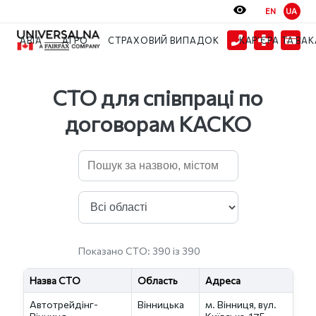
EN
UA
Партнери
СТО
СТО для співпраці по договорам КАСКО
АВІА
АГРО
СТРАХОВИЙ ВИПАДОК
КАР’ЄРА ТА ВАК
СТО для співпраці по
договорам КАСКО
Показано СТО: 390 із 390
Назва СТО
Область
Адреса
Автотрейдінг-
Вінницька
м. Вінниця, вул.