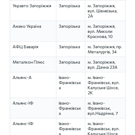
Укравто Запоріжжя
Запорізька
м. Запоріжжя,
вул. Шенвізька,
2А
Амако Україна
Запорізька
м. Запоріжжя,
вул. Миколи
Краснова, 1​0
АФЦ Баварія
Запорізька
м. Запоріжжя, пр.
Металургів, 34
Металкон Плюс
Запорізька
м. Запоріжжя,
вул. Дачна 23А
Альянс-А
Івано-
м. Івано-
Франківськ
Франківськ, вул.
а
Калуське Шосе,
2К
Альянс-ІФ
Івано-
м. Івано-
Франківськ
Франківськ,
а
вул.Надрічна, 7
Альянс-ІФ
Івано-
м. Івано-
Франківськ
Франківськ, вул.
а
Калуське Шосе,