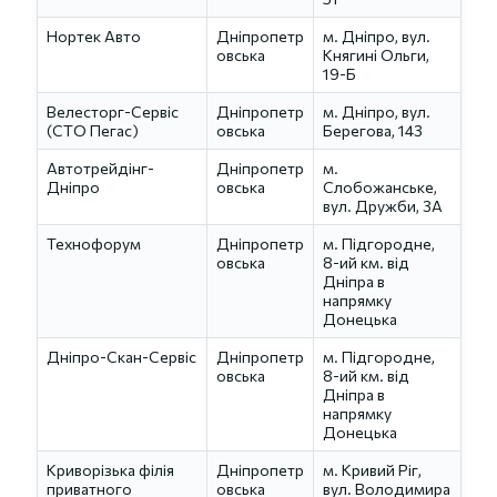
Нортек Авто
Дніпропетр
м. Дніпро, вул.
овська
Княгині Ольги,
19-Б
Велесторг-Сервіс
Дніпропетр
м. Дніпро, вул.
(СТО Пегас)
овська
Берегова, 143
Автотрейдінг-
Дніпропетр
м.
Дніпро
овська
Слобожанське,
вул. Дружби, 3А
Технофорум
Дніпропетр
м. Підгородне,
овська
8-ий км. від
Дніпра в
напрямку
Донецька
Дніпро-Скан-Сервіс
Дніпропетр
м. Підгородне,
овська
8-ий км. від
Дніпра в
напрямку
Донецька
Криворізька філія
Дніпропетр
м. Кривий Ріг,
приватного
овська
вул. Володимира