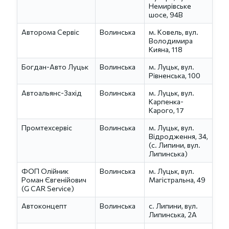
Немирівське
шосе, 94В
Авторома Сервіс
Волинська
м. Ковель, вул.
Володимира
Кияна, 118
Богдан-Авто Луцьк
Волинська
м. Луцьк, вул.
Рівненська, 100
Автоальянс-Захід
Волинська
м. Луцьк, вул.
Карпенка-
Карого, 17
Промтехсервіс
Волинська
м. Луцьк, вул.
Відродження, 34,
(с. Липини, вул.
Липинська)
ФОП Олійник
Волинська
м. Луцьк, вул.
Роман Євгенійович
Магістральна, 49
(G CAR Service)
Автоконцепт
Волинська
с. Липини, вул.
Липинська, 2А