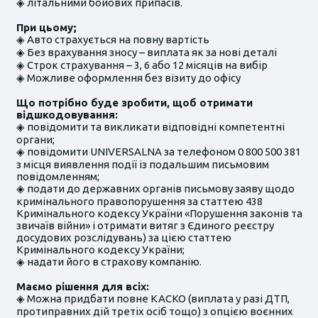
◈ літальними бойових припасів.
При цьому;
◈ Авто страхується на повну вартість
◈ Без врахування зносу – виплата як за нові деталі
◈ Строк страхування – 3, 6 або 12 місяців на вибір
◈ Можливе оформлення без візиту до офісу
Що потрібно буде зробити, щоб отримати
відшкодовування:
◈ повідомити та викликати відповідні компетентні
органи;
◈ повідомити UNIVERSALNA за телефоном 0 800 500 381
з місця виявлення події із подальшим письмовим
повідомленням;
◈ подати до державних органів письмову заяву щодо
кримінального правопорушення за статтею 438
Кримінального кодексу України «Порушення законів та
звичаїв війни» і отримати витяг з Єдиного реєстру
досудових розслідувань) за цією статтею
Кримінального кодексу України;
◈ надати його в страхову компанію.
Маємо рішення для всіх:
◈ Можна придбати повне КАСКО (виплата у разі ДТП,
протиправних дій третіх осіб тощо) з опцією воєнних