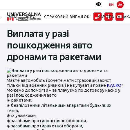
EN
UA
Новини
2024
Виплата у разі пошкодження авто дронами та ракетами
А
АВІА
АГРО
СТРАХОВИЙ ВИПАДОК
КАР’ЄРА ТА ВАК
Виплата у разі
пошкодження авто
дронами та ракетами
Маєте автомобіль і хочете мати страховий захист
тільки від воєнних ризиків і не купувати повне
КАСКО
?
Можемо допомогти – виплачуємо по договору каско у
разі пошкодження авто:
◈ ракетами,
◈ безпілотними літальними апаратами будь-яких
типів,
◈ їх уламками,
◈ засобами протиповітряної оборони,
◈ засобами протиракетної оборони,