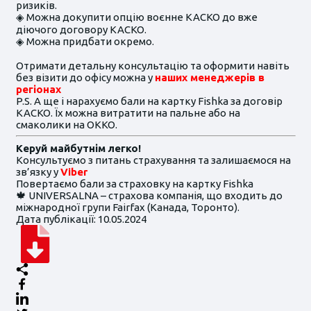
ризиків.
◈ Можна докупити опцію воєнне КАСКО до вже
діючого договору КАСКО.
◈ Можна придбати окремо.
Отримати детальну консультацію та оформити навіть
без візити до офісу можна у
наших менеджерів в
регіонах
P.S. А ще і нарахуємо бали на картку Fishka за договір
КАСКО. Їх можна витратити на пальне або на
смаколики на OKKO.
Керуй майбутнім легко!
Консультуємо з питань страхування та залишаємося на
зв’язку у
Viber
Повертаємо бали за страховку на картку Fishka
🍁 UNIVERSALNA – страхова компанія, що входить до
міжнародної групи Fairfax (Канада, Торонто).
Дата публікації: 10.05.2024